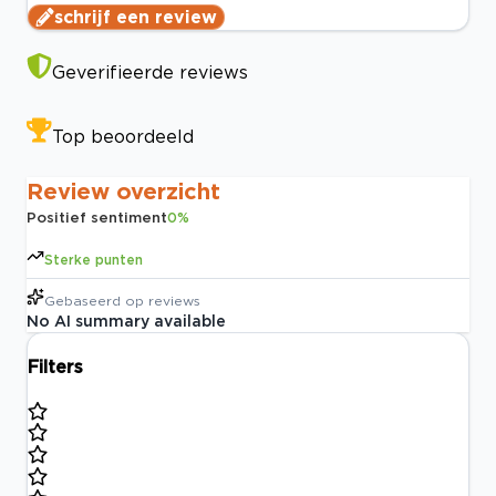
schrijf een review
Geverifieerde reviews
Top beoordeeld
Review overzicht
Positief sentiment
0
%
Sterke punten
Gebaseerd op
reviews
No AI summary available
Filters