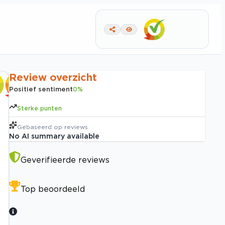
Review overzicht
Positief sentiment
0
%
Sterke punten
Gebaseerd op
reviews
No AI summary available
Geverifieerde reviews
Top beoordeeld