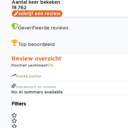
Aantal keer bekeken
19.762
schrijf een review
Geverifieerde reviews
Top beoordeeld
Review overzicht
Positief sentiment
0
%
Sterke punten
Gebaseerd op
reviews
No AI summary available
Filters