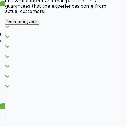
unlawful content and manipulation. This
guarantees that the experiences come from
actual customers.
Voor bedrijven
e
g