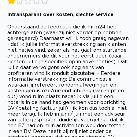
Intransparant over kosten, slechte service
Onderstaand de feedback die ik Firm24 heb
achtergelaten (waar zij niet verder op hebben
gereageerd) Daarnaast wil ik toch graag nageven
- dat ik jullie informatieverstrekking aan klanten
niet netjes vind, zeker als het gaat om startende
ondernemers die dit voor het eerst doen (daar
richten jullie je specifiek op in advertenties). Dat
jullie daar vervolgens ook nog eens van
profiteren vind ik ronduit discutabel - Eerdere
informatie verstrekking: De communicatie
waaraan jij refereert rondom afwegingen en
kosten geruisloze/ruizend inbreng (van sept en
okt) vond ruim plaats nadat ik via jullie een
notaris in de hand had genomen voor oprichting
BV (betaling factuur juli) - ik kon dus toch al niet
meer terug. Ik heb in juni / juli met een adviseur
van jullie gesproken, duidelijk voorgelegd dat ik
een EZ had en mijn activiteiten wou doorzetten
in een BV. Deze heeft bij mij niet onder de
aandacht gebracht dat er na de simpele BV