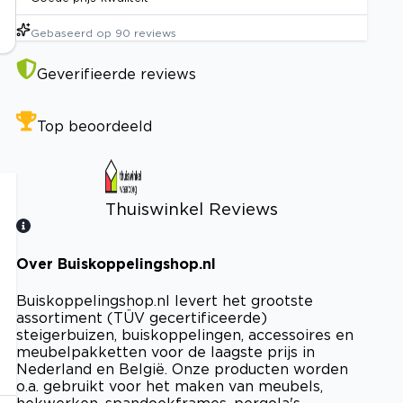
Gebaseerd op
90
reviews
Geverifieerde reviews
Top beoordeeld
Thuiswinkel Reviews
Over Buiskoppelingshop.nl
Bekijk certificaat
Buiskoppelingshop.nl levert het grootste
assortiment (TÜV gecertificeerde)
steigerbuizen, buiskoppelingen, accessoires en
meubelpakketten voor de laagste prijs in
Nederland en België. Onze producten worden
o.a. gebruikt voor het maken van meubels,
hekwerken, spandoekframes, pergola's,