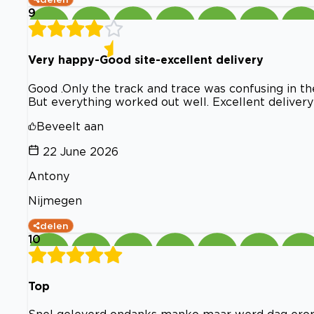
9
Very happy-Good site-excellent delivery
Good .Only the track and trace was confusing in th
But everything worked out well. Excellent delivery
Beveelt aan
22 June 2026
Antony
Nijmegen
delen
10
Top