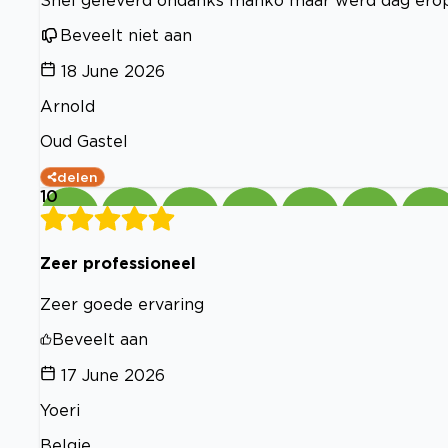
Snel geleverd ondanks manko maar werd dag ero
Beveelt niet aan
18 June 2026
Arnold
Oud Gastel
delen
10
Zeer professioneel
Zeer goede ervaring
Beveelt aan
17 June 2026
Yoeri
Belgie