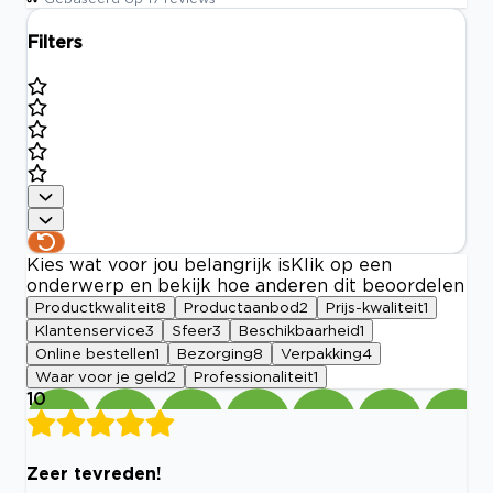
Filters
Kies wat voor jou belangrijk is
Klik op een
onderwerp en bekijk hoe anderen dit beoordelen
Productkwaliteit
8
Productaanbod
2
Prijs-kwaliteit
1
Klantenservice
3
Sfeer
3
Beschikbaarheid
1
Online bestellen
1
Bezorging
8
Verpakking
4
Waar voor je geld
2
Professionaliteit
1
10
Zeer tevreden!