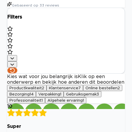
Gebaseerd op
33
reviews
Filters
Kies wat voor jou belangrijk is
Klik op een
onderwerp en bekijk hoe anderen dit beoordelen
Productkwaliteit
2
Klantenservice
7
Online bestellen
2
Bezorging
14
Verpakking
1
Gebruiksgemak
3
Professionaliteit
1
Algehele ervaring
1
10
Super