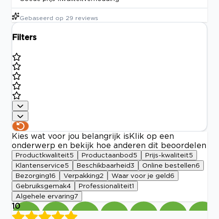
Gebaseerd op
29
reviews
Filters
Kies wat voor jou belangrijk is
Klik op een
onderwerp en bekijk hoe anderen dit beoordelen
Productkwaliteit
5
Productaanbod
5
Prijs-kwaliteit
5
Klantenservice
5
Beschikbaarheid
3
Online bestellen
6
Bezorging
16
Verpakking
2
Waar voor je geld
6
Gebruiksgemak
4
Professionaliteit
1
Algehele ervaring
7
10