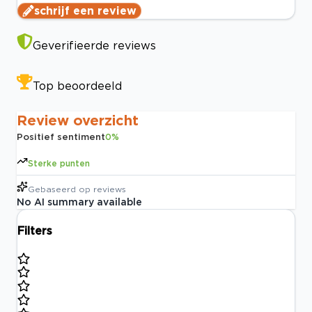
schrijf een review
Geverifieerde reviews
Top beoordeeld
Review overzicht
Positief sentiment
0
%
Sterke punten
Gebaseerd op
reviews
No AI summary available
Filters