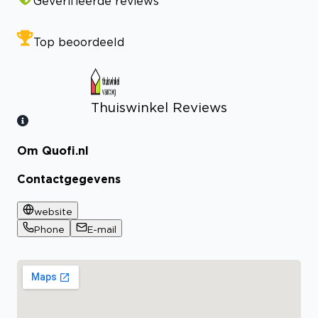
Geverifieerde reviews
Top beoordeeld
Thuiswinkel Reviews
Om Quofi.nl
Bekijk certificaat
Contactgegevens
website
Phone
E-mail