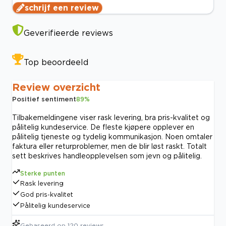
schrijf een review
Geverifieerde reviews
Top beoordeeld
Review overzicht
Positief sentiment
89
%
Tilbakemeldingene viser rask levering, bra pris-kvalitet og
pålitelig kundeservice. De fleste kjøpere opplever en
pålitelig tjeneste og tydelig kommunikasjon. Noen omtaler
faktura eller returproblemer, men de blir løst raskt. Totalt
sett beskrives handleopplevelsen som jevn og pålitelig.
Sterke punten
Rask levering
God pris-kvalitet
Pålitelig kundeservice
Gebaseerd op
120
reviews