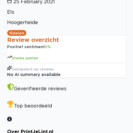
25 February 2021
Els
Hoogerheide
delen
Review overzicht
Positief sentiment
0
%
Sterke punten
Gebaseerd op
reviews
No AI summary available
Geverifieerde reviews
Top beoordeeld
Over PrintJeLint.nl