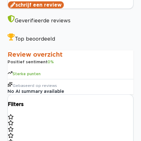
schrijf een review
Geverifieerde reviews
Top beoordeeld
Review overzicht
Positief sentiment
0
%
Sterke punten
Gebaseerd op
reviews
No AI summary available
Filters