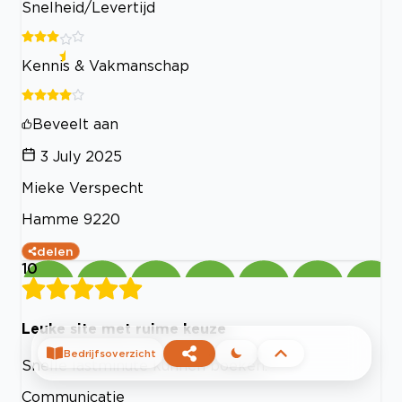
Snelheid/Levertijd
Kennis & Vakmanschap
Beveelt aan
3 July 2025
Mieke Verspecht
Hamme 9220
delen
10
Leuke site met ruime keuze
Bedrijfsoverzicht
Snelle lastminute kunnen boeken.
Communicatie