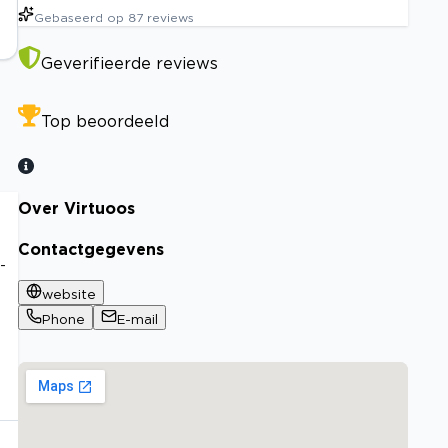
Gebaseerd op
87
reviews
Geverifieerde reviews
Top beoordeeld
Over Virtuoos
Contactgegevens
-
website
Phone
E-mail