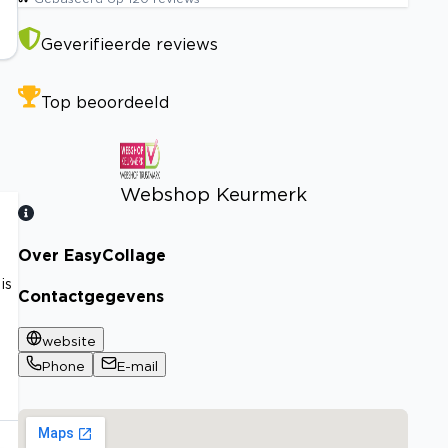
Geverifieerde reviews
Top beoordeeld
Webshop Keurmerk
Over EasyCollage
Bekijk certificaat
is
Contactgegevens
website
Phone
E-mail