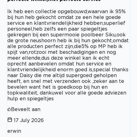
Ik heb een collectie opgebouwd,waarvan ik 95%
bij hun heb gekocht omdat ze een hele goede
service en klantvriendelijkheid hebben,superlief
personeel,heb zelfs een paar spiegeltjes
gekregen bij een supermooie poolbeer Siku,ook
de grote neushoorn heb ik bij hun gekocht,omdat
alle producten perfect zijn,die5% op MP heb ik
spijt van,rotzooi met beschadigingen en nog
meer ellende,dus deze winkel kan ik echt
oprecht aanbevelen omdat hun service en
klantvriendelijkheid enorm goed is,special thanks
naar Daisy die me altijd supergoed geholpen
heeft, en snel met verzenden ook ,zeker aan te
bevelen want het is goedkoop bij hun en
topkwaliteit, dankuwel voor alle goede adviezen
hulp en spiegeltjes
Beveelt aan
17 July 2026
erwin