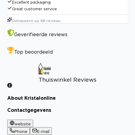
Excellent packaging
Great customer service
Gebaseerd op
88
reviews
Geverifieerde reviews
Top beoordeeld
Thuiswinkel Reviews
About Kristalonline
Bekijk certificaat
Contactgegevens
website
Phone
E-mail