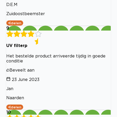
D.E.M
Zuidoostbeemster
delen
9
UV filterp
Het bestelde product arriveerde tijdig in goede
conditie
Beveelt aan
23 June 2023
Jan
Naarden
delen
10