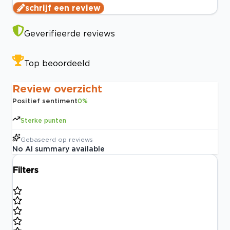
schrijf een review
Geverifieerde reviews
Top beoordeeld
Review overzicht
Positief sentiment
0
%
Sterke punten
Gebaseerd op
reviews
No AI summary available
Filters