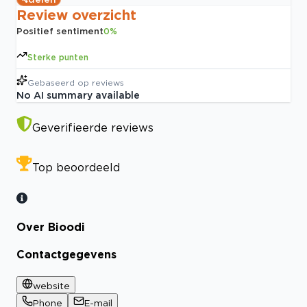
Review overzicht
Positief sentiment
0
%
Sterke punten
Gebaseerd op
reviews
No AI summary available
Geverifieerde reviews
Top beoordeeld
Over Bioodi
Contactgegevens
website
Phone
E-mail