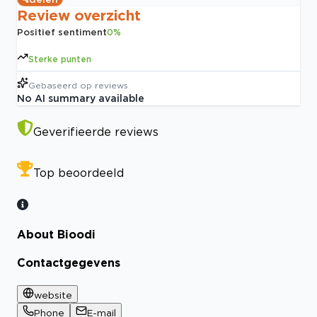
Review overzicht
Positief sentiment
0
%
Sterke punten
Gebaseerd op
reviews
No AI summary available
Geverifieerde reviews
Top beoordeeld
About Bioodi
Contactgegevens
website
Phone
E-mail