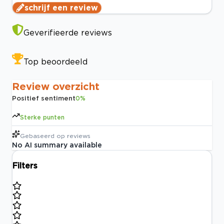
schrijf een review
Geverifieerde reviews
Top beoordeeld
Review overzicht
Positief sentiment
0
%
Sterke punten
Gebaseerd op
reviews
No AI summary available
Filters