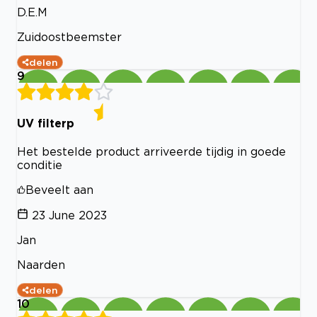
D.E.M
Zuidoostbeemster
delen
9
UV filterp
Het bestelde product arriveerde tijdig in goede
conditie
Beveelt aan
23 June 2023
Jan
Naarden
delen
10