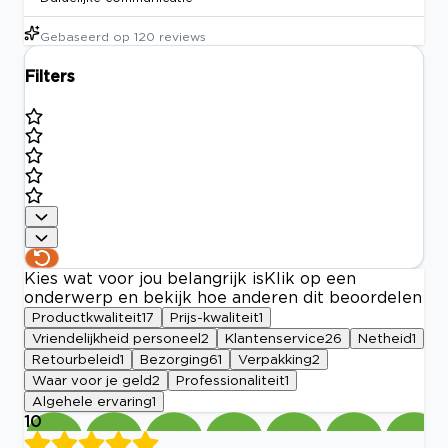
Gebaseerd op
120
reviews
Filters
Kies wat voor jou belangrijk is
Klik op een
onderwerp en bekijk hoe anderen dit beoordelen
Productkwaliteit
17
Prijs-kwaliteit
1
Vriendelijkheid personeel
2
Klantenservice
26
Netheid
1
Retourbeleid
1
Bezorging
61
Verpakking
2
Waar voor je geld
2
Professionaliteit
1
Algehele ervaring
1
10