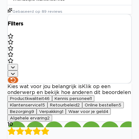
Gebaseerd op
89
reviews
Filters
Kies wat voor jou belangrijk is
Klik op een
onderwerp en bekijk hoe anderen dit beoordelen
Productkwaliteit
46
Kennis personeel
1
Klantenservice
15
Retourbeleid
2
Online bestellen
5
Bezorging
9
Verpakking
1
Waar voor je geld
4
Algehele ervaring
2
10