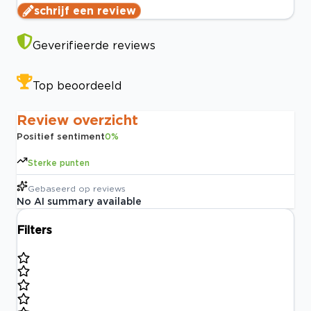
schrijf een review
Geverifieerde reviews
Top beoordeeld
Review overzicht
Positief sentiment
0
%
Sterke punten
Gebaseerd op
reviews
No AI summary available
Filters