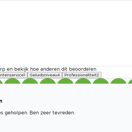
rp en bekijk hoe anderen dit beoordelen
antenservice
1
Geluidsniveau
4
Professionaliteit
2
n
s geholpen. Ben zeer tevreden.