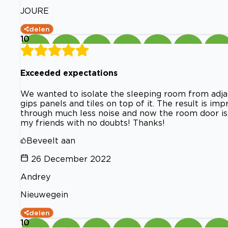
JOURE
delen
10
Exceeded expectations
We wanted to isolate the sleeping room from ad
gips panels and tiles on top of it. The result is imp
through much less noise and now the room door is 
my friends with no doubts! Thanks!
Beveelt aan
26 December 2022
Andrey
Nieuwegein
delen
10