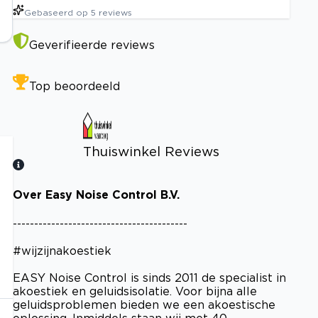
Gebaseerd op
5
reviews
Geverifieerde reviews
Top beoordeeld
Thuiswinkel Reviews
Over Easy Noise Control B.V.
Bekijk certificaat
-----------------------------------------
#wijzijnakoestiek
EASY Noise Control is sinds 2011 de specialist in
akoestiek en geluidsisolatie. Voor bijna alle
geluidsproblemen bieden we een akoestische
oplossing. Inmiddels staan wij met 40