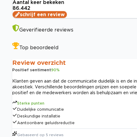
Aantal keer bekeken
86.442
schrijf een review
Geverifieerde reviews
Top beoordeeld
Review overzicht
Positief sentiment
90
%
Klanten geven aan dat de communicatie duidelijk is en de ins
akoestiek. Verschillende beoordelingen prijzen een soepele
positief en de medewerkers worden als behulpzaam en vrie
Sterke punten
Duidelijke communicatie
Deskundige installatie
Aantoonbare geluidsreductie
Gebaseerd op
5
reviews