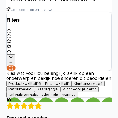
Gebaseerd op
54
reviews
Filters
Kies wat voor jou belangrijk is
Klik op een
onderwerp en bekijk hoe anderen dit beoordelen
Productkwaliteit
16
Prijs-kwaliteit
1
Klantenservice
4
Retourbeleid
1
Bezorging
18
Waar voor je geld
3
Gebruiksgemak
3
Algehele ervaring
7
10
Zeer snelle service