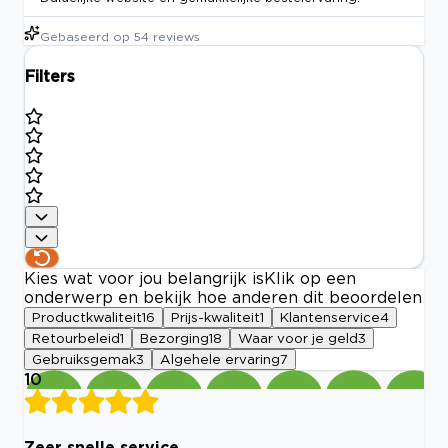
Gebaseerd op
54
reviews
Filters
Kies wat voor jou belangrijk is
Klik op een
onderwerp en bekijk hoe anderen dit beoordelen
Productkwaliteit
16
Prijs-kwaliteit
1
Klantenservice
4
Retourbeleid
1
Bezorging
18
Waar voor je geld
3
Gebruiksgemak
3
Algehele ervaring
7
10
Zeer snelle service