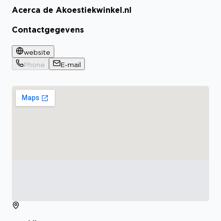
Acerca de Akoestiekwinkel.nl
Bekijk certificaat
Contactgegevens
website
Phone
E-mail