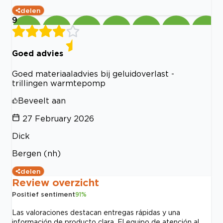
delen
9
Goed advies
Goed materiaaladvies bij geluidoverlast -
trillingen warmtepomp
Beveelt aan
27 February 2026
Dick
Bergen (nh)
delen
Review overzicht
Positief sentiment
91
%
Las valoraciones destacan entregas rápidas y una
información de producto clara. El equipo de atención al