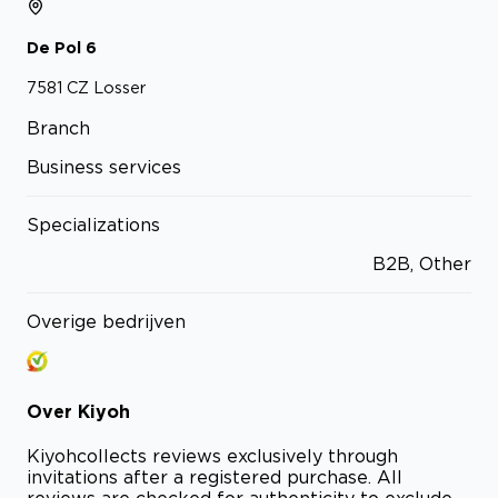
De Pol
6
7581 CZ
Losser
Branch
Business services
Specializations
B2B, Other
Overige bedrijven
Over
Kiyoh
Kiyoh
collects reviews exclusively through
invitations after a registered purchase. All
reviews are checked for authenticity to exclude