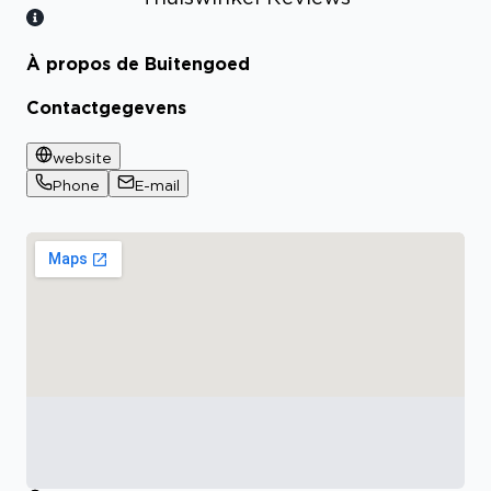
À propos de Buitengoed
Bekijk certificaat
Contactgegevens
website
Phone
E-mail