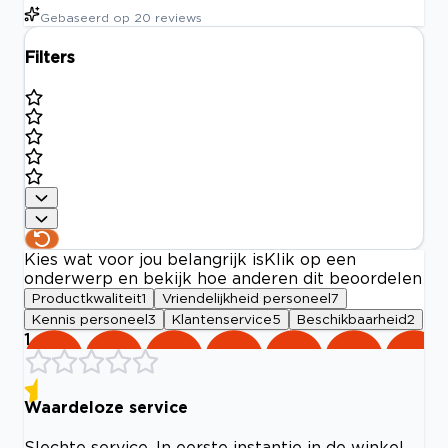
Gebaseerd op
20
reviews
Filters
Kies wat voor jou belangrijk is
Klik op een
onderwerp en bekijk hoe anderen dit beoordelen
Productkwaliteit
1
Vriendelijkheid personeel
7
Kennis personeel
3
Klantenservice
5
Beschikbaarheid
2
1
Waardeloze service
Slechte service. In eerste instantie in de winkel