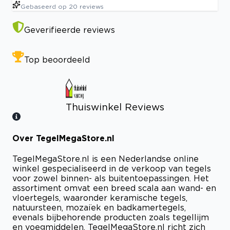
Gebaseerd op
20
reviews
Geverifieerde reviews
Top beoordeeld
Thuiswinkel Reviews
Over TegelMegaStore.nl
Bekijk certificaat
TegelMegaStore.nl is een Nederlandse online
winkel gespecialiseerd in de verkoop van tegels
voor zowel binnen- als buitentoepassingen. Het
assortiment omvat een breed scala aan wand- en
vloertegels, waaronder keramische tegels,
natuursteen, mozaïek en badkamertegels,
evenals bijbehorende producten zoals tegellijm
en voegmiddelen. TegelMegaStore.nl richt zich