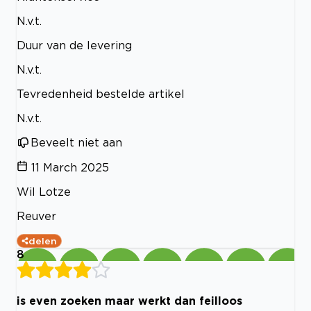
N.v.t.
Duur van de levering
N.v.t.
Tevredenheid bestelde artikel
N.v.t.
Beveelt niet aan
11 March 2025
Wil Lotze
Reuver
delen
8
is even zoeken maar werkt dan feilloos