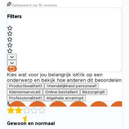
Gebaseerd op
10
reviews
Filters
Kies wat voor jou belangrijk is
Klik op een
onderwerp en bekijk hoe anderen dit beoordelen
Productkwaliteit
1
Vriendelijkheid personeel
1
Klantenservice
6
Online bestellen
1
Bezorging
6
Professionaliteit
1
Algehele ervaring
4
5
Gewoon en normaal