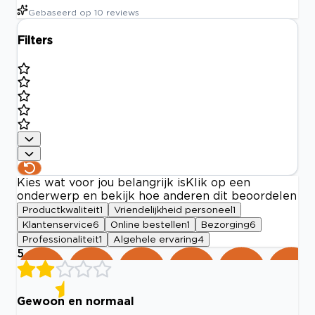
Gebaseerd op
10
reviews
Filters
Kies wat voor jou belangrijk is
Klik op een
onderwerp en bekijk hoe anderen dit beoordelen
Productkwaliteit
1
Vriendelijkheid personeel
1
Klantenservice
6
Online bestellen
1
Bezorging
6
Professionaliteit
1
Algehele ervaring
4
5
Gewoon en normaal