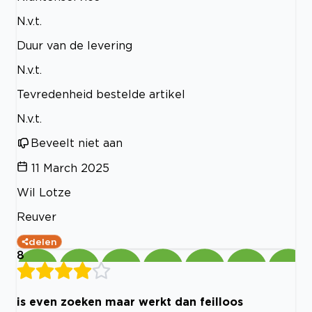
N.v.t.
Duur van de levering
N.v.t.
Tevredenheid bestelde artikel
N.v.t.
Beveelt niet aan
11 March 2025
Wil Lotze
Reuver
delen
8
is even zoeken maar werkt dan feilloos