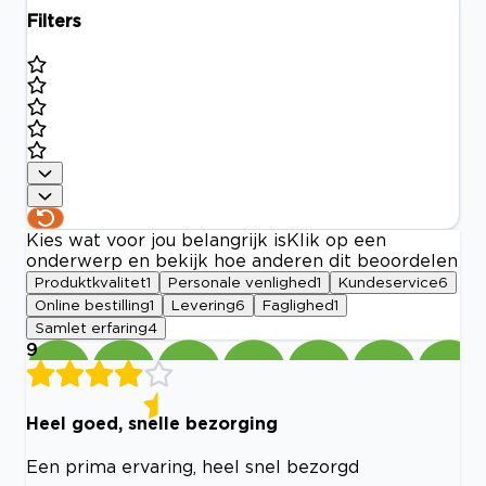
Filters
Kies wat voor jou belangrijk is
Klik op een
onderwerp en bekijk hoe anderen dit beoordelen
Produktkvalitet
1
Personale venlighed
1
Kundeservice
6
Online bestilling
1
Levering
6
Faglighed
1
Samlet erfaring
4
9
Heel goed, snelle bezorging
Een prima ervaring, heel snel bezorgd