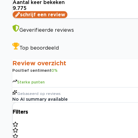
Aantal keer bekeken
9.775
schrijf een review
Geverifieerde reviews
Top beoordeeld
Review overzicht
Positief sentiment
0
%
Sterke punten
Gebaseerd op
reviews
No AI summary available
Filters