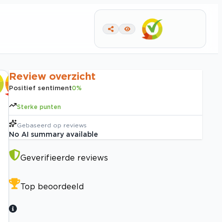
Review overzicht
Positief sentiment
0
%
Sterke punten
Gebaseerd op
reviews
No AI summary available
Geverifieerde reviews
Top beoordeeld