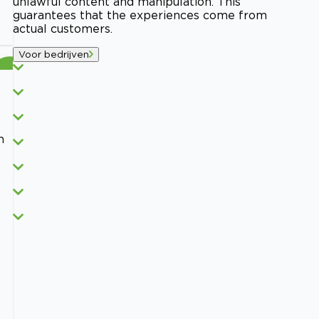
unlawful content and manipulation. This
guarantees that the experiences come from
actual customers.
Voor bedrijven
n