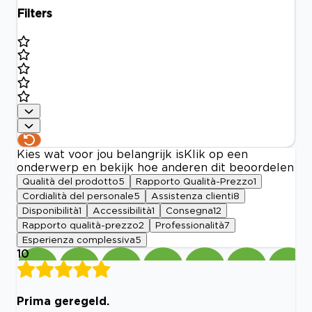
Filters
Kies wat voor jou belangrijk is
Klik op een
onderwerp en bekijk hoe anderen dit beoordelen
Qualità del prodotto
5
Rapporto Qualità-Prezzo
1
Cordialità del personale
5
Assistenza clienti
8
Disponibilità
1
Accessibilità
1
Consegna
12
Rapporto qualità-prezzo
2
Professionalità
7
Esperienza complessiva
5
10
Prima geregeld.