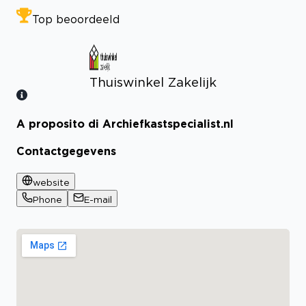
Top beoordeeld
Thuiswinkel Zakelijk
A proposito di Archiefkastspecialist.nl
Bekijk certificaat
Contactgegevens
website
Phone
E-mail