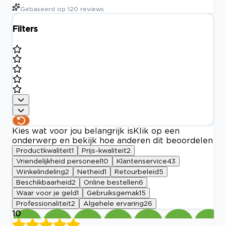
Gebaseerd op
120
reviews
Filters
Kies wat voor jou belangrijk is
Klik op een
onderwerp en bekijk hoe anderen dit beoordelen
Productkwaliteit
1
Prijs-kwaliteit
2
Vriendelijkheid personeel
10
Klantenservice
43
Winkelindeling
2
Netheid
1
Retourbeleid
5
Beschikbaarheid
2
Online bestellen
6
Waar voor je geld
1
Gebruiksgemak
15
Professionaliteit
2
Algehele ervaring
26
10