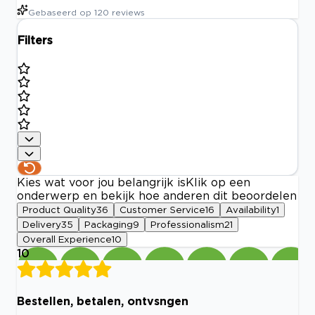
Gebaseerd op
120
reviews
Filters
Kies wat voor jou belangrijk is
Klik op een
onderwerp en bekijk hoe anderen dit beoordelen
Product Quality
36
Customer Service
16
Availability
1
Delivery
35
Packaging
9
Professionalism
21
Overall Experience
10
10
Bestellen, betalen, ontvsngen