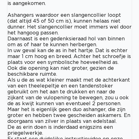
is aangekomen.
Ashangers waardoor een slangencollier loopt
(dat altijd 45 of 50 cm is), kunnen helaas niet
dunner. Het slangencollier moet immers wel door
het hangoog passen.
Daarnaast is een gedenksieraad hol van binnen
om as of haar te kunnen herbergen.
In uw geval kan de as in het hartje. Dat is echter
maar 1 cm hoog en breed. Achter het schroefje is
plaats voor een symbolische hoeveelheid as.
Ook die opening kan niet groter, gezien de
beschikbare ruimte.
Als u de as wat kleiner maakt met de achterkant
van een theelepeltje en een tandenstoker
gebruikt om het aan te drukken en naar de
zijkant van de vulopening te bewegen, zou u ook
de as kwijt kunnen van eventueel 2 personen.
Maar het is eigenlijk geen duo ashanger, die zijn
groter en hebben twee gescheiden askamers. En
doorgaans van zilver in plaats van edelstaal.
De as erin doen is inderdaad enigszins een
priegelwerkje.
Er staat een duidelijke instructievideo op onze