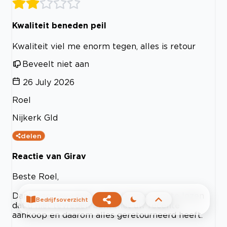
Kwaliteit beneden peil
Kwaliteit viel me enorm tegen, alles is retour
Beveelt niet aan
26 July 2026
Roel
Nijkerk Gld
delen
Reactie van Girav
Beste Roel,
Dank voor uw review. Wat jammer om te lezen
Bedrijfsoverzicht
dat u niet tevreden bent met uw recente
aankoop en daarom alles geretourneerd heeft.