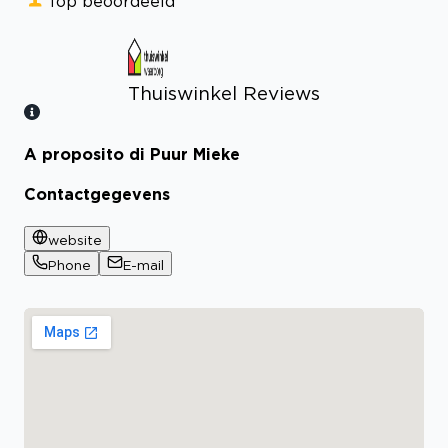
Top beoordeeld
Thuiswinkel Reviews
A proposito di Puur Mieke
Bekijk certificaat
Contactgegevens
website
Phone
E-mail