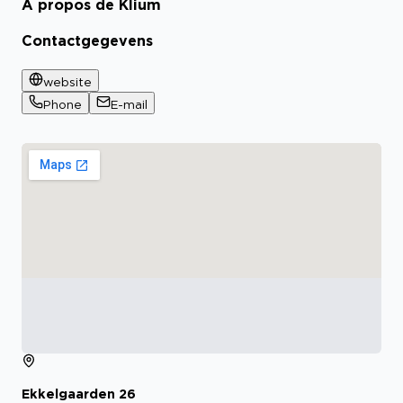
À propos de Klium
Bekijk certificaat
Contactgegevens
website
Phone
E-mail
Ekkelgaarden
26