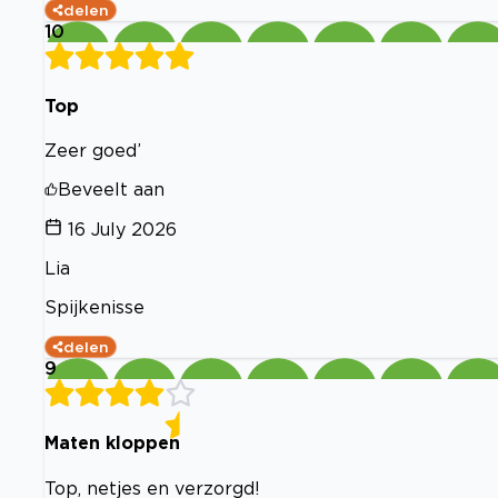
delen
10
Top
Zeer goed’
Beveelt aan
16 July 2026
Lia
Spijkenisse
delen
9
Maten kloppen
Top, netjes en verzorgd!