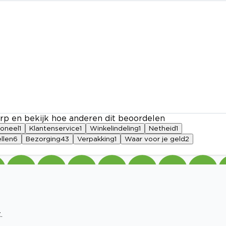
rp en bekijk hoe anderen dit beoordelen
soneel
1
Klantenservice
1
Winkelindeling
1
Netheid
1
llen
6
Bezorging
43
Verpakking
1
Waar voor je geld
2
.