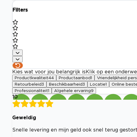
Filters
Kies wat voor jou belangrijk is
Klik op een onderwe
Productkwaliteit
44
Productaanbod
1
Vriendelijkheid per
Retourbeleid
3
Beschikbaarheid
3
Locatie
1
Online beste
Professionaliteit
1
Algehele ervaring
9
10
Geweldig
Snelle levering en mijn geld ook snel terug gestort