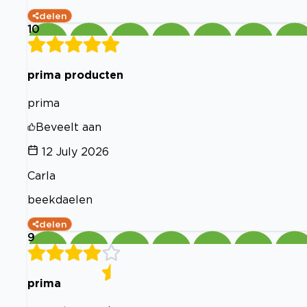
delen
10
prima producten
prima
Beveelt aan
12 July 2026
Carla
beekdaelen
delen
9
prima