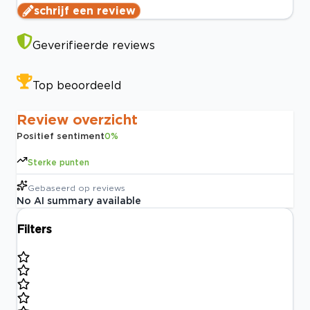
schrijf een review
Geverifieerde reviews
Top beoordeeld
Review overzicht
Positief sentiment
0
%
Sterke punten
Gebaseerd op
reviews
No AI summary available
Filters