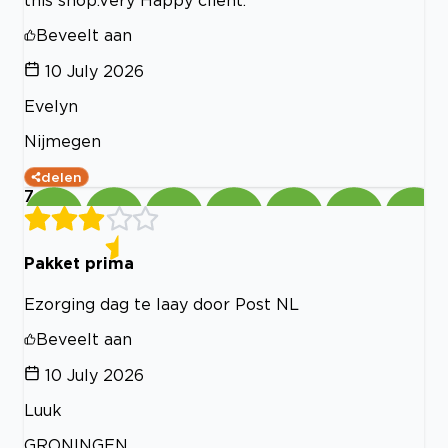
this shop.Very Happy client.
Beveelt aan
10 July 2026
Evelyn
Nijmegen
delen
7
Pakket prima
Ezorging dag te laay door Post NL
Beveelt aan
10 July 2026
Luuk
GRONINGEN