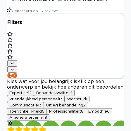
Gebaseerd op
27
reviews
Filters
Kies wat voor jou belangrijk is
Klik op een
onderwerp en bekijk hoe anderen dit beoordelen
Expertise
12
Behandelkwaliteit
1
Vriendelijkheid personeel
17
Wachttijd
1
Communicatie
13
Uitleg behandeling
2
Toegankelijkheid
6
Professionaliteit
8
Empathie
6
Algehele ervaring
8
10