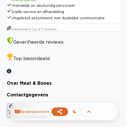
Vriendelijk en deskundig personeel
Snelle service en afhandeling
Uitgebreid assortiment met duidelijke communicatie
Gebaseerd op
27
reviews
Geverifieerde reviews
Top beoordeeld
Over Meat & Bones
Contactgegevens
website
Bedrijfsoverzicht
Phone
E-mail