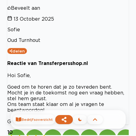
Beveelt aan
13 October 2025
Sofie
Oud Turnhout
delen
Reactie van Transferpersshop.nl
Hoi Sofie,
Goed om te horen dat je zo tevreden bent.
Mocht je in de toekomst nog een vraag hebben,
stel hem gerust.
Ons team staat klaar om al je vragen te
beantwoorden!
Bedrijfsoverzicht
Groeten, Twan - Transferpersshop.nl
10