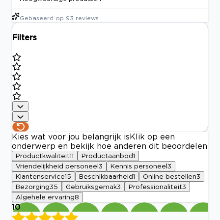
Gebaseerd op
93
reviews
Filters
Kies wat voor jou belangrijk is
Klik op een
onderwerp en bekijk hoe anderen dit beoordelen
Productkwaliteit
11
Productaanbod
1
Vriendelijkheid personeel
3
Kennis personeel
3
Klantenservice
15
Beschikbaarheid
1
Online bestellen
3
Bezorging
35
Gebruiksgemak
3
Professionaliteit
3
Algehele ervaring
8
10