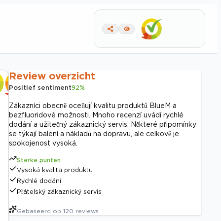
Review overzicht
Positief sentiment
92
%
Zákazníci obecně oceňují kvalitu produktů BlueM a
bezfluoridové možnosti. Mnoho recenzí uvádí rychlé
dodání a užitečný zákaznický servis. Některé připomínky
se týkají balení a nákladů na dopravu, ale celkově je
spokojenost vysoká.
Sterke punten
Vysoká kvalita produktu
Rychlé dodání
Přátelský zákaznický servis
Gebaseerd op
120
reviews