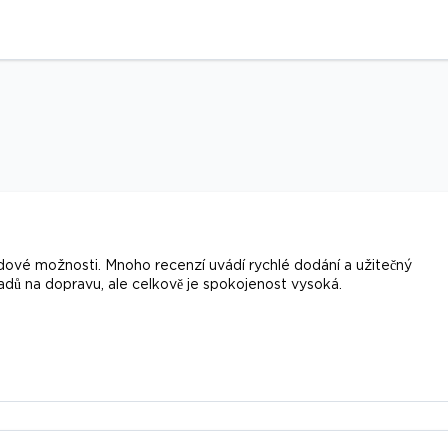
idové možnosti. Mnoho recenzí uvádí rychlé dodání a užitečný
ladů na dopravu, ale celkově je spokojenost vysoká.