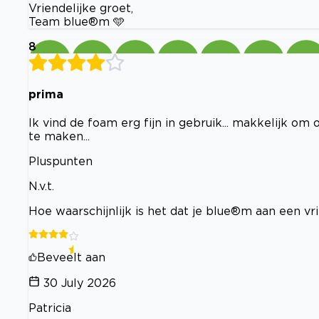
Vriendelijke groet,
Team blue®m 🩵
8
prima
Ik vind de foam erg fijn in gebruik... makkelijk om 
te maken...
Pluspunten
N.v.t.
Hoe waarschijnlijk is het dat je blue®m aan een v
Beveelt aan
30 July 2026
Patricia