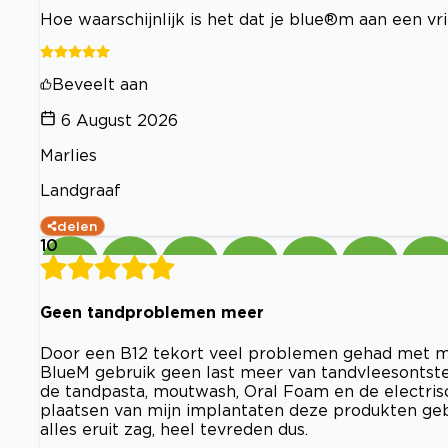
Hoe waarschijnlijk is het dat je blue®m aan een v
Beveelt aan
6 August 2026
Marlies
Landgraaf
delen
10
Geen tandproblemen meer
Door een B12 tekort veel problemen gehad met m
BlueM gebruik geen last meer van tandvleesontste
de tandpasta, moutwash, Oral Foam en de electris
plaatsen van mijn implantaten deze produkten gebr
alles eruit zag, heel tevreden dus.