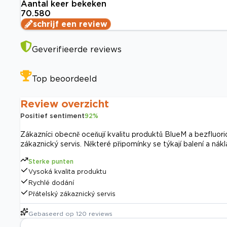
Aantal keer bekeken
70.580
schrijf een review
Geverifieerde reviews
Top beoordeeld
Review overzicht
Positief sentiment
92
%
Zákazníci obecně oceňují kvalitu produktů BlueM a bezfluor
zákaznický servis. Některé připomínky se týkají balení a nák
Sterke punten
Vysoká kvalita produktu
Rychlé dodání
Přátelský zákaznický servis
Gebaseerd op
120
reviews