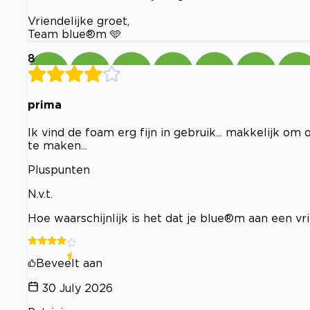
Vriendelijke groet,
Team blue®m 🩵
8
prima
Ik vind de foam erg fijn in gebruik... makkelijk om 
te maken...
Pluspunten
N.v.t.
Hoe waarschijnlijk is het dat je blue®m aan een v
Beveelt aan
30 July 2026