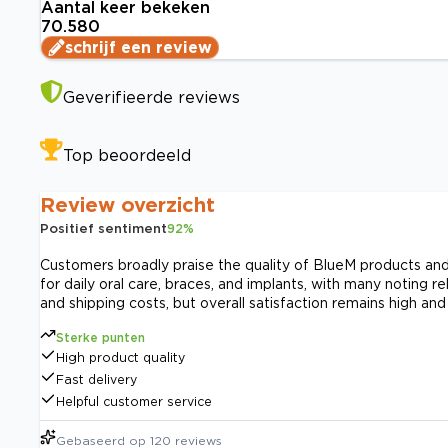
Aantal keer bekeken
70.580
schrijf een review
Geverifieerde reviews
Top beoordeeld
Review overzicht
Positief sentiment
92
%
Customers broadly praise the quality of BlueM products and t
for daily oral care, braces, and implants, with many noting
and shipping costs, but overall satisfaction remains high an
Sterke punten
High product quality
Fast delivery
Helpful customer service
Gebaseerd op
120
reviews