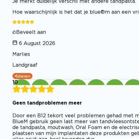
Je merkt duidelijk verschil met andere tandpasta.
Hoe waarschijnlijk is het dat je blue®m aan een v
Beveelt aan
6 August 2026
Marlies
Landgraaf
delen
10
Geen tandproblemen meer
Door een B12 tekort veel problemen gehad met m
BlueM gebruik geen last meer van tandvleesontste
de tandpasta, moutwash, Oral Foam en de electris
plaatsen van mijn implantaten deze produkten gebr
alles eruit zag, heel tevreden dus.