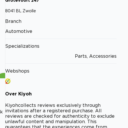
Grotevoort
247
8041 BL
Zwolle
Branch
Automotive
Specializations
Parts, Accessories
Webshops
Over
Kiyoh
Kiyoh
collects reviews exclusively through
invitations after a registered purchase. All
ik
reviews are checked for authenticity to exclude
unlawful content and manipulation. This
guarantees that the experiences come from