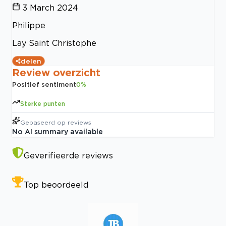
3 March 2024
Philippe
Lay Saint Christophe
delen
Review overzicht
Positief sentiment
0
%
Sterke punten
Gebaseerd op
reviews
No AI summary available
Geverifieerde reviews
Top beoordeeld