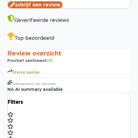
schrijf een review
Geverifieerde reviews
Top beoordeeld
Review overzicht
Positief sentiment
0
%
Sterke punten
Gebaseerd op
reviews
No AI summary available
Filters