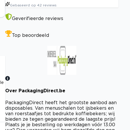
Gebaseerd op
42
reviews
Geverifieerde reviews
Top beoordeeld
le
Over PackagingDirect.be
Bekijk certificaat
PackagingDirect heeft het grootste aanbod aan
disposables. Van menuschalen tot ijsbekers en
van roerstaafjes tot bedrukte koffiebekers; wij
bieden ze tegen gegarandeerd de laagste prijs!
Plaats je je bestelling op werkdagen vóór 13.00
uur? Dan verzenden wij hem diezelfde dag nog.