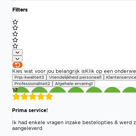
Filters
Kies wat voor jou belangrijk is
Klik op een onderwe
Prijs-kwaliteit
3
Vriendelijkheid personeel
1
Klantenservic
Professionaliteit
2
Algehele ervaring
1
10
Prima service!
Ik had enkele vragen inzake bestelopties & werd z
aangeleverd.