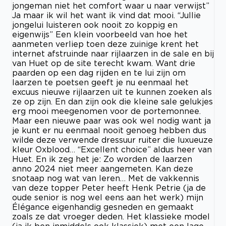
jongeman niet het comfort waar u naar verwijst”
Ja maar ik wil het want ik vind dat mooi. “Jullie
jongelui luisteren ook nooit zo koppig en
eigenwijs” Een klein voorbeeld van hoe het
aanmeten verliep toen deze zuinige krent het
internet afstruinde naar rijlaarzen in de sale en bij
van Huet op de site terecht kwam. Want drie
paarden op een dag rijden en te lui zijn om
laarzen te poetsen geeft je nu eenmaal het
excuus nieuwe rijlaarzen uit te kunnen zoeken als
ze op zijn. En dan zijn ook die kleine sale gelukjes
erg mooi meegenomen voor de portemonnee.
Maar een nieuwe paar was ook wel nodig want ja
je kunt er nu eenmaal nooit genoeg hebben dus
wilde deze verwende dressuur ruiter die luxueuze
kleur Oxblood… “Excellent choice” aldus heer van
Huet. En ik zeg het je: Zo worden de laarzen
anno 2024 niet meer aangemeten. Kan deze
snotaap nog wat van leren… Met de vakkennis
van deze topper Peter heeft Henk Petrie (ja de
oude senior is nog wel eens aan het werk) mijn
Élégance eigenhandig gesneden en gemaakt
zoals ze dat vroeger deden. Het klassieke model
(ja ik ben inmiddels ook klassiek) met een lage