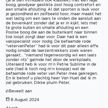
boog, goodyear gestikte zool hoog contrefort en
een smalle afsluiting. Al dat sporten is leuk voor
je gezondheid en zelfbeeld hoor, maar maakt het
wel lastig om een laars te vinden die aansluit aan
de bovenkant zonder dat je er in kijkt. Iets met
te grote kuiten en smalle afsluiting en een
Poolse boog die aan de buitenkant naar binnen
toe loopt zorgt daar voor. Daar had ik een
vakspecialist voor nodig. De befaamde rode
“vetervanPeter” had ik voor dit paar alleen effe
nodig omdat de laarzentrekkers zoek waren
geraakt… “niemand tegenwoordig wil een laars
zonder rits” galmde het door de werkplaats.
Uiteraard heb ik voor m’n Petrie Sublime in de
sale (had ik toch nog m’n koopje) wel de
befaamde rode veter van Peter mee gekregen.
En ik beloof u plechtig heer Van Huet dat ik m
zal gebruiken. Dikke pluim Peter,
Beveelt aan
8 August 2024
Akash