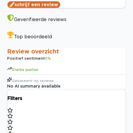
schrijf een review
Geverifieerde reviews
Top beoordeeld
Review overzicht
Positief sentiment
0
%
Sterke punten
Gebaseerd op
reviews
No AI summary available
Filters