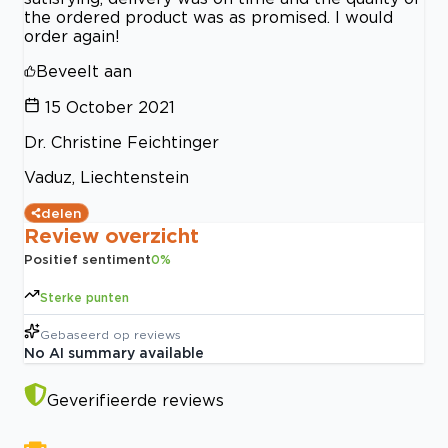
the ordered product was as promised. I would
order again!
Beveelt aan
15 October 2021
Dr. Christine Feichtinger
Vaduz, Liechtenstein
delen
Review overzicht
Positief sentiment
0
%
Sterke punten
Gebaseerd op
reviews
No AI summary available
Geverifieerde reviews