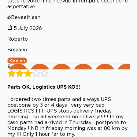
tutte le volte li ho ricevuti in tempo e secondo le
aspettative.
Beveelt aan
5 July 2026
Roberto
Bolzano
delen
6
Parts OK, Logistics UPS KO!!!
I ordered two times parts and always UPS
postpone by 3 or 4 days , very very bad
LOGISTICS !!!!!! UPS stops delivery frieday
morning......so all weekend no delivery!!!!!! In my
case parts had arrived in Thursday.....postpone to
Monday ! NB in frieday morning was at 80 km by
my !!! Only 1 hour far to my.