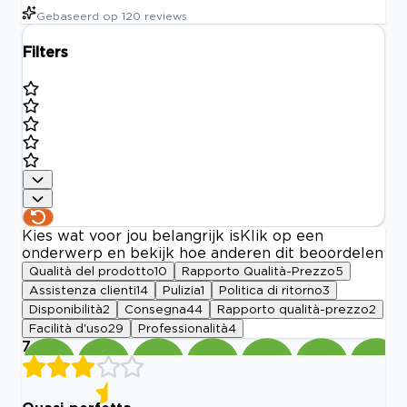
Gebaseerd op
120
reviews
Filters
Kies wat voor jou belangrijk is
Klik op een
onderwerp en bekijk hoe anderen dit beoordelen
Qualità del prodotto
10
Rapporto Qualità-Prezzo
5
Assistenza clienti
14
Pulizia
1
Politica di ritorno
3
Disponibilità
2
Consegna
44
Rapporto qualità-prezzo
2
Facilità d'uso
29
Professionalità
4
7