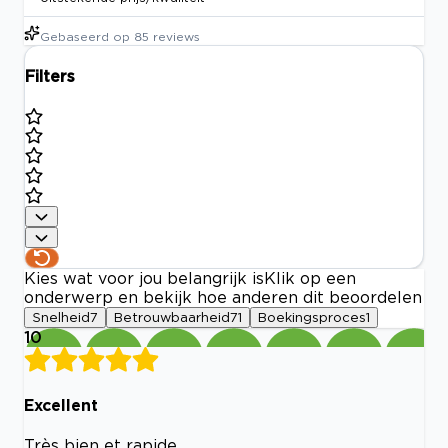
Gebaseerd op
85
reviews
Filters
Kies wat voor jou belangrijk is
Klik op een
onderwerp en bekijk hoe anderen dit beoordelen
Snelheid
7
Betrouwbaarheid
71
Boekingsproces
1
10
Excellent
Très bien et rapide