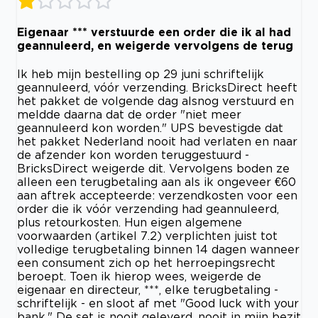
Eigenaar *** verstuurde een order die ik al had
geannuleerd, en weigerde vervolgens de terug
Ik heb mijn bestelling op 29 juni schriftelijk
geannuleerd, vóór verzending. BricksDirect heeft
het pakket de volgende dag alsnog verstuurd en
meldde daarna dat de order "niet meer
geannuleerd kon worden." UPS bevestigde dat
het pakket Nederland nooit had verlaten en naar
de afzender kon worden teruggestuurd -
BricksDirect weigerde dit. Vervolgens boden ze
alleen een terugbetaling aan als ik ongeveer €60
aan aftrek accepteerde: verzendkosten voor een
order die ik vóór verzending had geannuleerd,
plus retourkosten. Hun eigen algemene
voorwaarden (artikel 7.2) verplichten juist tot
volledige terugbetaling binnen 14 dagen wanneer
een consument zich op het herroepingsrecht
beroept. Toen ik hierop wees, weigerde de
eigenaar en directeur, ***, elke terugbetaling -
schriftelijk - en sloot af met "Good luck with your
bank." De set is nooit geleverd, nooit in mijn bezit