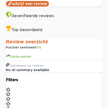
schrijf een review
Geverifieerde reviews
Top beoordeeld
Review overzicht
Positief sentiment
0
%
Sterke punten
Gebaseerd op
reviews
No AI summary available
Filters