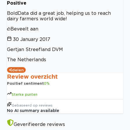
Positive
BoldData did a great job, helping us to reach
dairy farmers world wide!
Beveelt aan
30 January 2017
Gertjan Streefland DVM
The Netherlands
delen
Review overzicht
Positief sentiment
0
%
Sterke punten
Gebaseerd op
reviews
No AI summary available
Geverifieerde reviews