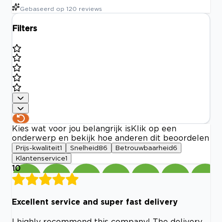
Gebaseerd op
120
reviews
Filters
Kies wat voor jou belangrijk is
Klik op een
onderwerp en bekijk hoe anderen dit beoordelen
Prijs-kwaliteit
1
Snelheid
86
Betrouwbaarheid
6
Klantenservice
1
10
Excellent service and super fast delivery
I highly recommend this company! The delivery